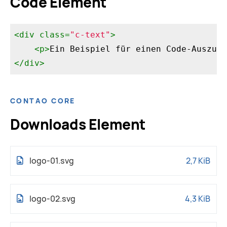
Code Element
<
div
class
=
"c-text"
>
<
p
>
Ein Beispiel für einen Code-Auszug 
</
div
>
CONTAO CORE
Downloads Element
logo-01.svg
2,7 KiB
logo-02.svg
4,3 KiB