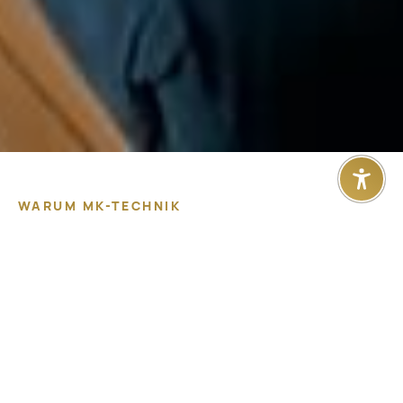
WARUM MK-TECHNIK
INFORMATIONSTECHNOLOGIE HOTEL?
Einfach und Innovativ – Die
ideale Lösung für den
erfolgreichen Hotel Betrieb
Lorem ipsum dolor sit amet, consectetur adipiscing