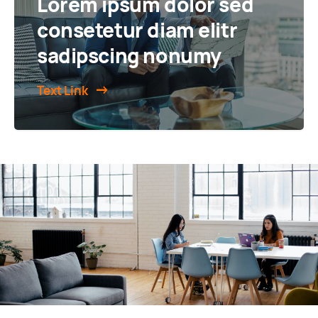
Lorem ipsum dolor sed
consetetur diam elitr
sadipscing nonumy
Text Link