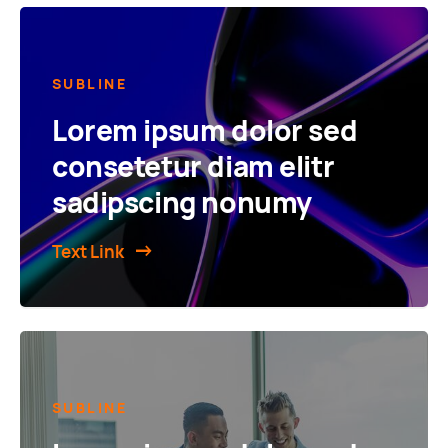
SUBLINE
Lorem ipsum dolor sed
consetetur diam elitr
sadipscing nonumy
Text Link
SUBLINE