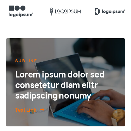
SUBLINE
Lorem ipsum dolor sed
consetetur diam elitr
sadipscing nonumy
Text Link