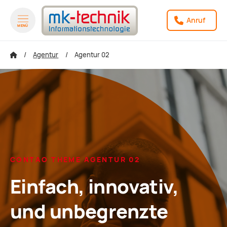
Anruf
MENÜ
zum Inhalt springen
zum Footer springen
Agentur
Agentur 02
CONTAO THEME AGENTUR 02
Einfach, innovativ,
und unbegrenzte