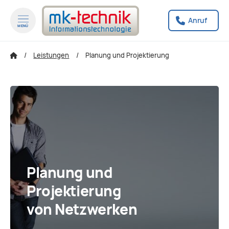
Anruf
MENÜ
zum Inhalt springen
zum Footer sp
Leistungen
Planung und Projektierung
Planung und
Projektierung
von Netzwerken