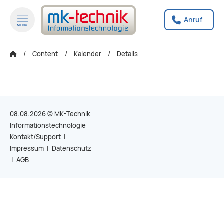
Anruf
MENÜ
zum Inhalt springen
zum Footer springen
Content
Kalender
Details
08.08.2026 © MK-Technik
|
Informationstechnologie
zu
Kontakt/Support
|
na
Impressum
|
Datenschutz
ob
|
AGB